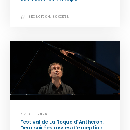
SÉLECTION
,
SOCIÉTÉ
5 AOÛT 2026
Festival de La Roque d’Anthéron.
Deux soirées russes d’exception