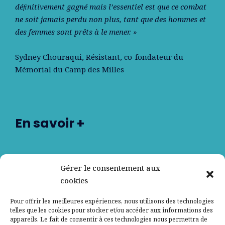
déﬁnitivement gagné mais l’essentiel est que ce combat
ne soit jamais perdu non plus, tant que des hommes et
des femmes sont prêts à le mener. »
Sydney Chouraqui
, Résistant, co-fondateur du
Mémorial du Camp des Milles
En savoir +
Nos partenaires
Gérer le consentement aux
cookies
Qui sommes-nous ?
Pour offrir les meilleures expériences, nous utilisons des technologies
telles que les cookies pour stocker et/ou accéder aux informations des
Contactez-nous
appareils. Le fait de consentir à ces technologies nous permettra de