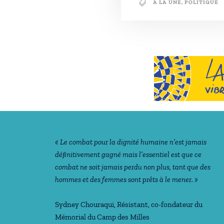
A LA UNE
,
POLITIQUE
Notre philosophie
« Le combat pour la dignité humaine n’est jamais
déﬁnitivement gagné mais l’essentiel est que ce
combat ne soit jamais perdu non plus, tant que des
hommes et des femmes sont prêts à le mener. »
Sydney Chouraqui
, Résistant, co-fondateur du
Mémorial du Camp des Milles