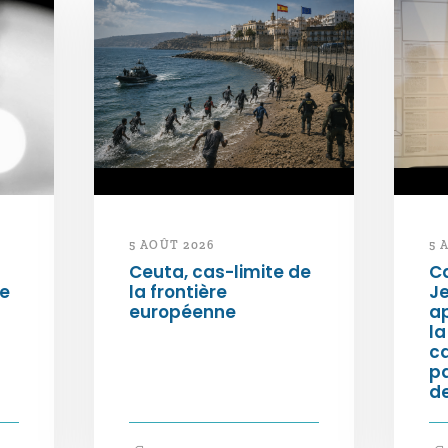
5 AOÛT 2026
5 
Ceuta, cas-limite de
Ca
ée
la frontière
Je
européenne
ap
la
c
p
de