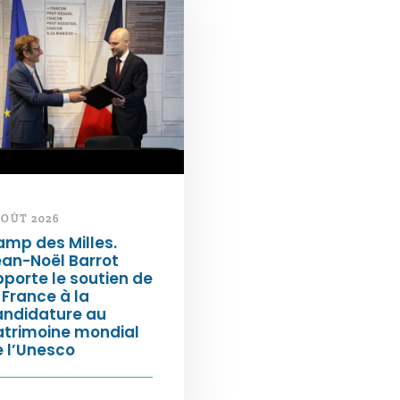
AOÛT 2026
mp des Milles.
an-Noël Barrot
porte le soutien de
 France à la
andidature au
atrimoine mondial
 l’Unesco