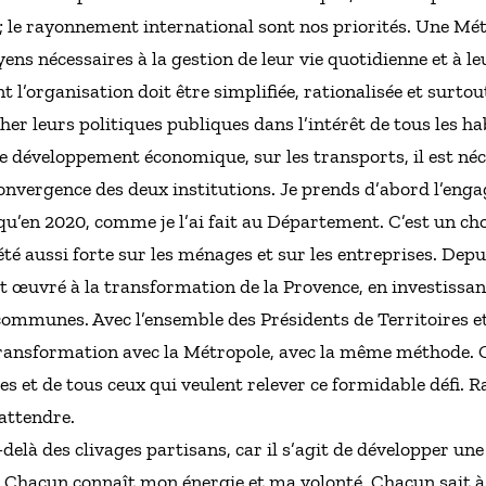
; le rayonnement international sont nos priorités. Une Mé
 nécessaires à la gestion de leur vie quotidienne et à leu
 l’organisation doit être simplifiée, rationalisée et surtou
er leurs politiques publiques dans l’intérêt de tous les hab
 le développement économique, sur les transports, il est né
 convergence des deux institutions. Je prends d’abord l’e
u’en 2020, comme je l’ai fait au Département. C’est un choi
 été aussi forte sur les ménages et sur les entreprises. Depu
t œuvré à la transformation de la Provence, en investissa
communes. Avec l’ensemble des Présidents de Territoires et 
transformation avec la Métropole, avec la même méthode. C
s et de tous ceux qui veulent relever ce formidable défi. 
attendre.
elà des clivages partisans, car il s’agit de développer un
 Chacun connaît mon énergie et ma volonté. Chacun sait à q