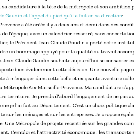
a candidature à la tête de la métropole et son ambition po
 Gaudin et l’appel du pied qu’il a fait en sa direction
:
ovence a été créée il y a deux ans et demi dans des condition
e l’époque, avec un calendrier resserré, sans concertatio
lier, le Président Jean-Claude Gaudin a porté notre institu
endre un hommage appuyé pour la qualité du travail accomp
. Jean-Claude Gaudin souhaite aujourd’hui se consacrer 
especte bien évidemment cette décision. Une nouvelle page d
te à m’engager dans cette belle et exigeante aventure collec
la Métropole Aix-Marseille-Provence. Ma candidature s’appu
tre territoire. Je prends d’abord l’engagement de ne pas a
e je l’ai fait au Département. C’est un choix politique clai
orte sur les ménages et sur les entreprises. Je propose égal
e. Une Métropole de projets recentrée sur les grandes com
t. L’emploi et l’attractivité économique ; les transports e