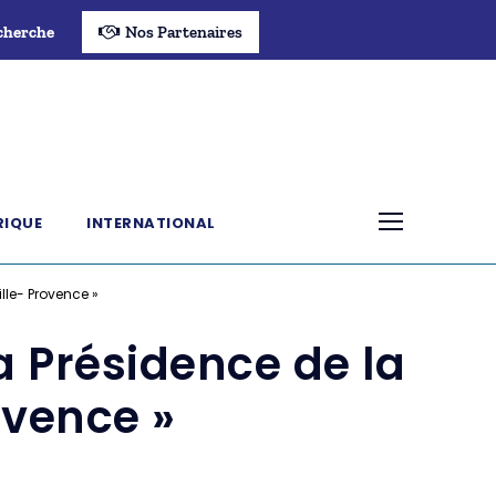
cherche
Nos Partenaires
RIQUE
INTERNATIONAL
lle- Provence »
a Présidence de la
ovence »