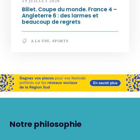
19 JUILLET 2026
Billet. Coupe du monde. France 4 –
Angleterre 6 : des larmes et
beaucoup de regrets
A LA UNE
,
SPORTS
Notre philosophie