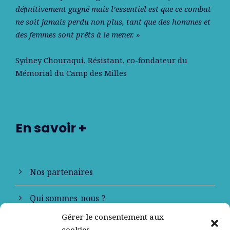
déﬁnitivement gagné mais l’essentiel est que ce combat
ne soit jamais perdu non plus, tant que des hommes et
des femmes sont prêts à le mener. »
Sydney Chouraqui
, Résistant, co-fondateur du
Mémorial du Camp des Milles
En savoir +
Nos partenaires
Qui sommes-nous ?
Gérer le consentement aux
Contactez-nous
cookies