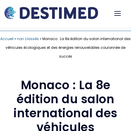
Accueil
»
non classés
»
Monaco : La 8e édition du salon international des
véhicules écologiques et des énergies renouvelables couronnée de
succès
Monaco : La 8e
édition du salon
international des
véhicules