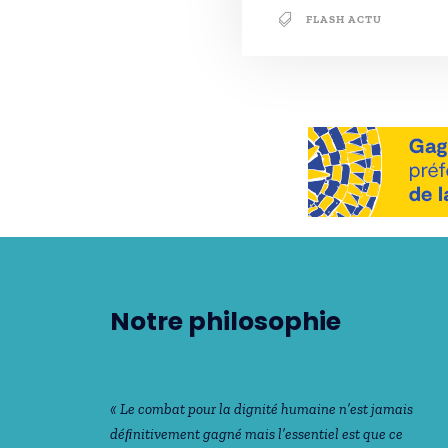
FLASH ACTU
Notre philosophie
« Le combat pour la dignité humaine n’est jamais
déﬁnitivement gagné mais l’essentiel est que ce