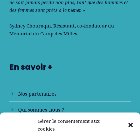
ne soit jamais perdu non plus, tant que des hommes et
des femmes sont prêts à le mener. »
Sydney Chouraqui
, Résistant, co-fondateur du
Mémorial du Camp des Milles
En savoir +
Nos partenaires
Qui sommes-nous ?
Gérer le consentement aux
Contactez-nous
cookies