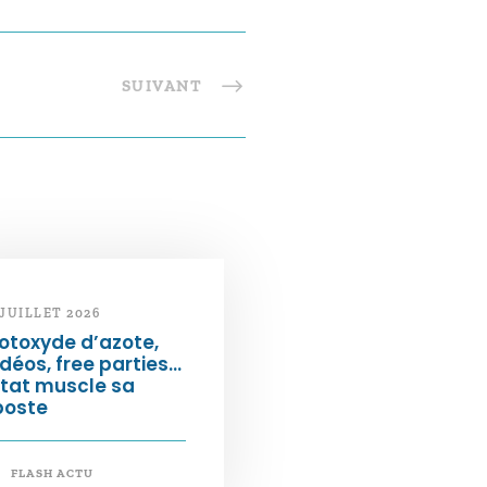
SUIVANT
 JUILLET 2026
otoxyde d’azote,
déos, free parties…
État muscle sa
poste
FLASH ACTU