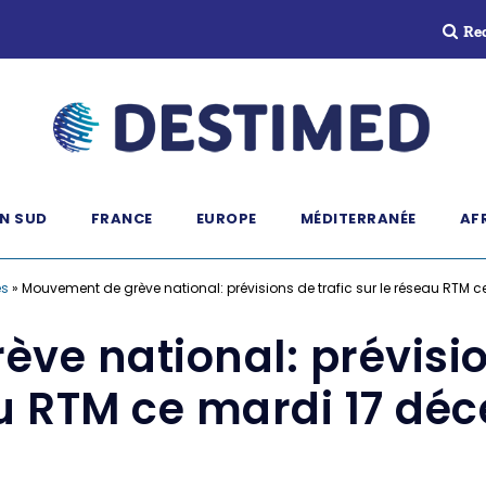
Re
N SUD
FRANCE
EUROPE
MÉDITERRANÉE
AF
és
»
Mouvement de grève national: prévisions de trafic sur le réseau RTM 
e national: prévision
u RTM ce mardi 17 dé