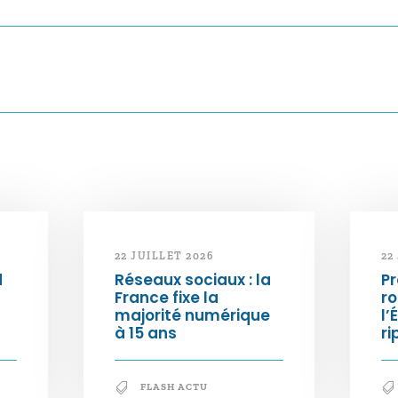
22 JUILLET 2026
22
d
Réseaux sociaux : la
Pr
France fixe la
ro
majorité numérique
l’
à 15 ans
ri
FLASH ACTU