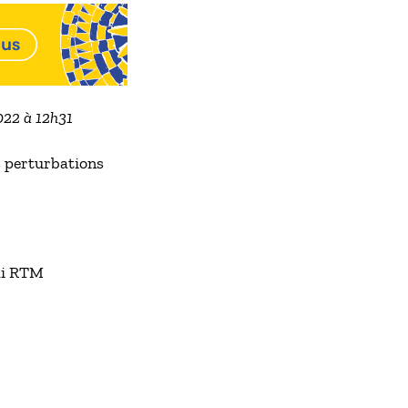
022 à 12h31
 perturbations
li RTM