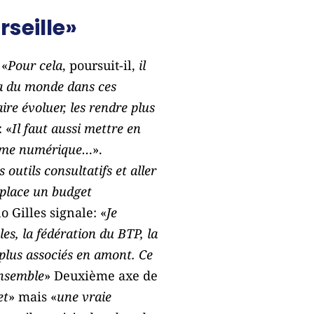
rseille»
 «
Pour cela
, poursuit-il,
il
 a du monde dans ces
ire évoluer, les rendre plus
 «
Il faut aussi mettre en
forme numérique…
».
 outils consultatifs et aller
n place un budget
o Gilles signale: «
Je
es, la fédération du BTP, la
plus associés en amont. Ce
ensemble
» Deuxième axe de
et
» mais «
une vraie