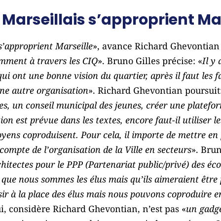
s Marseillais s’approprient Ma
 s’approprient Marseille
», avance Richard Ghevontian
amment à travers les CIQ
». Bruno Gilles précise: «
Il y
i ont une bonne vision du quartier, après il faut les fa
une autre organisation
». Richard Ghevontian poursuit:
res, un conseil municipal des jeunes, créer une plate
ion est prévue dans les textes, encore faut-il utiliser les
itoyens coproduisent. Pour cela, il importe de mettre e
 compte de l’organisation de la Ville en secteurs
». Brun
tectes pour le PPP (Partenariat public/privé) des écol
que nous sommes les élus mais qu’ils aimeraient être 
isir à la place des élus mais nous pouvons coproduire 
ui, considère Richard Ghevontian, n’est pas «
un gadg