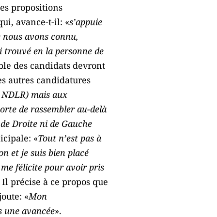
es propositions
i, avance-t-il: «
s’appuie
ue nous avons connu,
’ai trouvé en la personne de
mble des candidats devront
les autres candidatures
R- NDLR) mais aux
mporte de rassembler au-delà
i de Droite ni de Gauche
icipale: «
Tout n’est pas à
on et je suis bien placé
me félicite pour avoir pris
. Il précise à ce propos que
joute: «
Mon
is une avancée
».