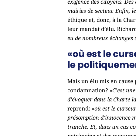
exigence des citoyens. Des 
mairies de secteur. Enfin, le
éthique et, donc, à la Ch
leur mandat d’élu. Richar
eu de nombreux échanges av
«où est le cur
le politiquem
Mais un élu mis en cause p
condamnation? «
C’est une
d’évoquer dans la Charte la
reprend: «
où est le curseu
présomption d’innocence mais
tranche. Et, dans un cas c
patrimoine et des monument