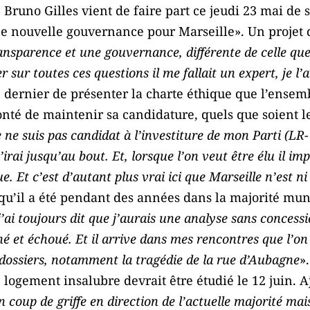
runo Gilles vient de faire part ce jeudi 23 mai de s
e nouvelle gouvernance pour Marseille». Un projet qu
ransparence et une gouvernance, différente de celle q
er sur toutes ces questions il me fallait un expert, je l
ce dernier de présenter la charte éthique que l’ense
olonté de maintenir sa candidature, quels que soient 
e ne suis pas candidat à l’investiture de mon Parti (L
’irai jusqu’au bout. Et, lorsque l’on veut être élu il i
ue. Et c’est d’autant plus vrai ici que Marseille n’est n
 qu’il a été pendant des années dans la majorité mun
j’ai toujours dit que j’aurais une analyse sans concessi
né et échoué. Et il arrive dans mes rencontres que l’on 
 dossiers, notamment la tragédie de la rue d’Aubagne
»
e logement insalubre devrait être étudié le 12 juin. A
 coup de griffe en direction de l’actuelle majorité ma