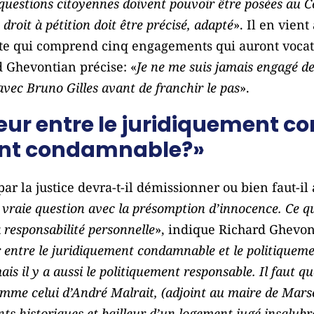
questions citoyennes doivent pouvoir être posées au Co
 droit à pétition doit être précisé, adapté
». Il en vien
arte qui comprend cinq engagements qui auront vocat
d Ghevontian précise: «
Je ne me suis jamais engagé de
ec Bruno Gilles avant de franchir le pas
».
seur entre le juridiquement 
ent condamnable?»
ar la justice devra-t-il démissionner ou bien faut-il
 vraie question avec la présomption d’innocence. Ce 
 responsabilité personnelle
», indique Richard Ghevon
r entre le juridiquement condamnable et le politiquem
 il y a aussi le politiquement responsable. Il faut que
omme celui d’André Malrait, (adjoint au maire de Marse
s historiques et bailleur d’un logement jugé insalubre