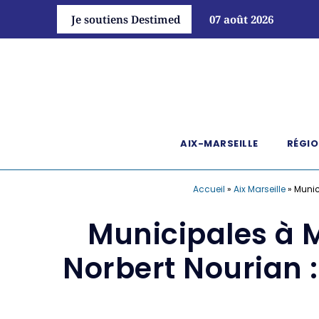
Je soutiens Destimed
07 août 2026
AIX-MARSEILLE
RÉGIO
Accueil
»
Aix Marseille
»
Munic
Municipales à M
Norbert Nourian 