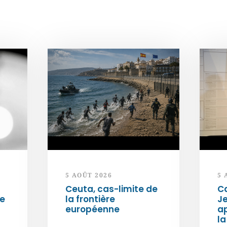
5 AOÛT 2026
5 
Ceuta, cas-limite de
Ca
ée
la frontière
Je
européenne
ap
la