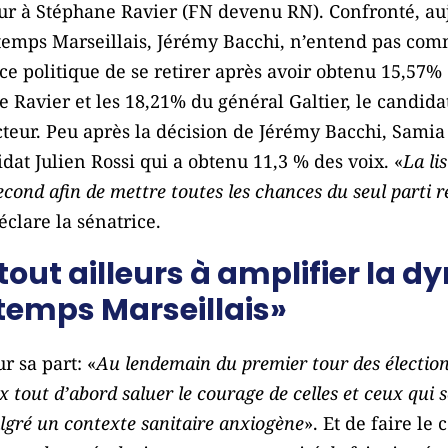
cteur à Stéphane Ravier (FN devenu RN). Confronté, a
ntemps Marseillais, Jérémy Bacchi, n’entend pas com
ence politique de se retirer après avoir obtenu 15,57%
 Ravier et les 18,21% du général Galtier, le candidat
cteur. Peu après la décision de Jérémy Bacchi, Samia
idat Julien Rossi qui a obtenu 11,3 % des voix. «
La li
cond afin de mettre toutes les chances du seul parti r
déclare la sénatrice.
tout ailleurs à amplifier la 
temps Marseillais»
r sa part: «
Au lendemain du premier tour des élection
x tout d’abord saluer le courage de celles et ceux qui s
malgré un contexte sanitaire anxiogène
». Et de faire le 