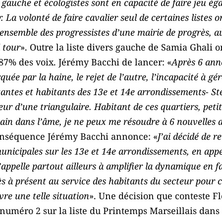
de gauche et écologistes sont en capacité de faire jeu 
. La volonté de faire cavalier seul de certaines listes o
ensemble des progressistes d’une mairie de progrès, au 
d tour
». Outre la liste divers gauche de Samia Ghali o
87% des voix. Jérémy Bacchi de lancer: «
Après 6 ann
uée par la haine, le rejet de l’autre, l’incapacité à gér
tantes et habitants des 13e et 14e arrondissements- S
ur d’une triangulaire. Habitant de ces quartiers, petit-f
cain dans l’âme, je ne peux me résoudre à 6 nouvelles
onséquence Jérémy Bacchi annonce: «
J’ai décidé de 
unicipales sur les 13e et 14e arrondissements, en appe
J’appelle partout ailleurs à amplifier la dynamique en
dès à présent au service des habitants du secteur pour 
vre une telle situation
». Une décision que conteste F
numéro 2 sur la liste du Printemps Marseillais dans 