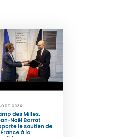
AOÛT 2026
mp des Milles.
an-Noël Barrot
porte le soutien de
 France à la