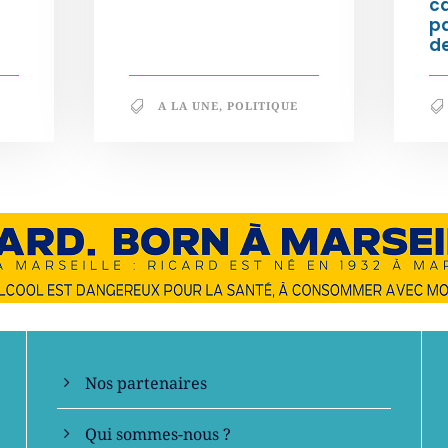
c
p
de
A LA UNE
,
POLITIQUE
En savoir +
Nos partenaires
Qui sommes-nous ?