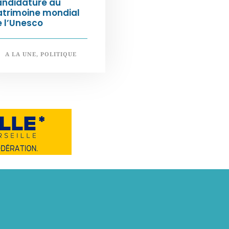
andidature au
atrimoine mondial
 l’Unesco
A LA UNE
,
POLITIQUE