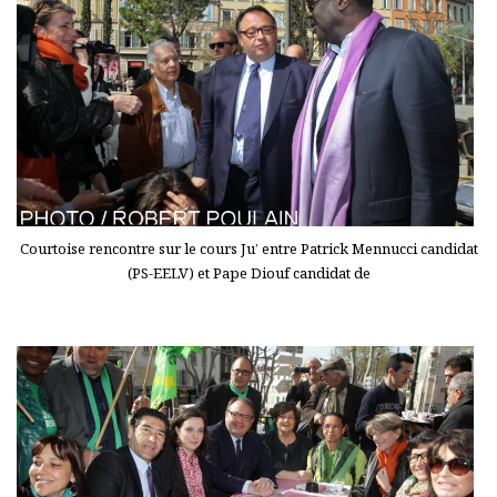
Courtoise rencontre sur le cours Ju’ entre Patrick Mennucci candidat
(PS-EELV) et Pape Diouf candidat de