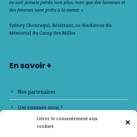
ne soit jamais perdu non plus, tant que des hommes et
des femmes sont prêts à le mener. »
Sydney Chouraqui
, Résistant, co-fondateur du
Mémorial du Camp des Milles
En savoir +
Nos partenaires
Qui sommes-nous ?
Gérer le consentement aux
Contactez-nous
cookies