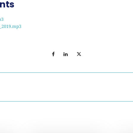
nts
p3
0_2019.mp3