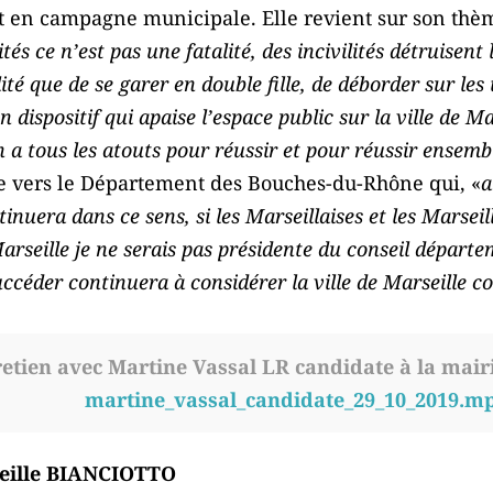
est en campagne municipale. Elle revient sur son thè
ilités ce n’est pas une fatalité, des incivilités détruisent
lité que de se garer en double fille, de déborder sur les
dispositif qui apaise l’espace public sur la ville de Ma
 a tous les atouts pour réussir et pour réussir ensemb
e vers le Département des Bouches-du-Rhône qui, «
a
ntinuera dans ce sens, si les Marseillaises et les Marsei
Marseille je ne serais pas présidente du conseil départe
céder continuera à considérer la ville de Marseille co
etien avec Martine Vassal LR candidate à la mairi
martine_vassal_candidate_29_10_2019.m
reille BIANCIOTTO