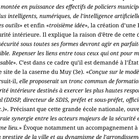
montée en puissance des effectifs de policiers munici
lus intelligents, numériques, de l’intelligence artificiell
s outils
» et enfin «
troisième idée
», la création d’une 
rité intérieure. Il explique la raison d’être de cette
sécurité sous toutes ses formes devront agir en parfaite
ible. Repenser les liens entre tous ceux qui ont pour m
nsable
». C’est dans ce cadre qu’il est demandé à l’État
e site de la caserne du Muy (3e). «
Conçue sur le modèl
suit-il,
elle proposerait un tronc commun de formatio
urité intérieure destinés à exercer les plus hautes resp
(DDSP, directeur de SDIS, préfet et sous-préfet, offici
.)
». Précisant que cette grande école nationale, ouve
vraie synergie entre les acteurs majeurs de la sécurité 
me lieu.
» Évoque notamment un accompagnement à sa
 prestige de la ville et au dynamisme de l’arrondissem