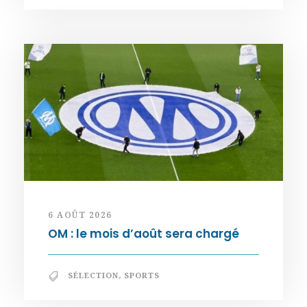
6 AOÛT 2026
OM : le mois d’août sera chargé
SÉLECTION
,
SPORTS