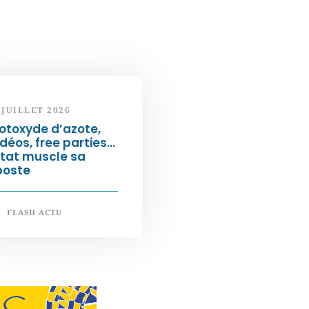
 JUILLET 2026
otoxyde d’azote,
déos, free parties…
État muscle sa
poste
FLASH ACTU