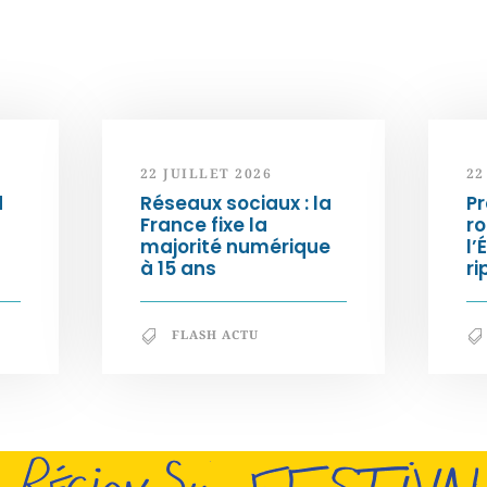
22 JUILLET 2026
22
d
Réseaux sociaux : la
Pr
France fixe la
ro
majorité numérique
l’
à 15 ans
ri
FLASH ACTU