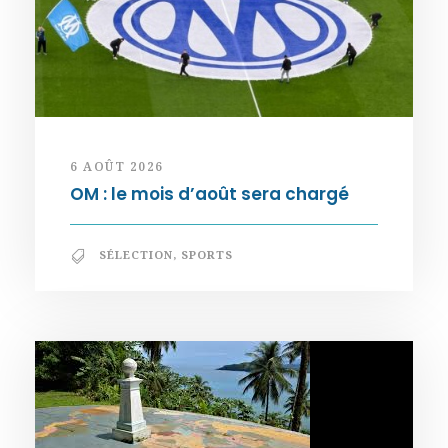
6 AOÛT 2026
OM : le mois d’août sera chargé
SÉLECTION
,
SPORTS