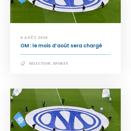
6 AOÛT 2026
OM : le mois d’août sera chargé
SÉLECTION
,
SPORTS