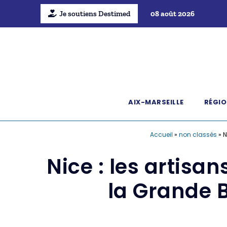
Je soutiens Destimed
08 août 2026
AIX-MARSEILLE
RÉGIO
Accueil
»
non classés
»
N
Nice : les artisa
la Grande B