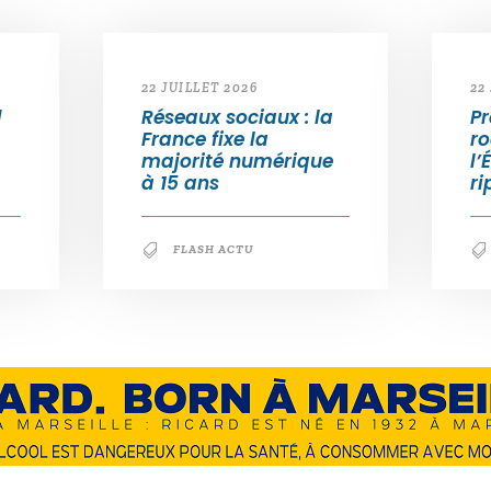
22 JUILLET 2026
22
d
Réseaux sociaux : la
Pr
France fixe la
ro
majorité numérique
l’
à 15 ans
ri
FLASH ACTU