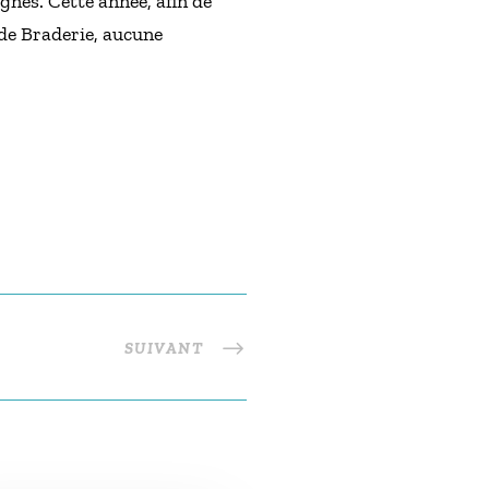
gnes. Cette année, afin de
nde Braderie, aucune
SUIVANT