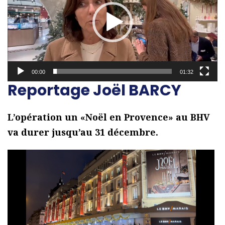
c
t
e
u
r
00:00
01:32
v
Reportage Joël BARCY
i
d
L’opération un «Noël en Provence» au BHV
é
va durer jusqu’au 31 décembre.
o