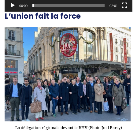
00:00
02:01
v
L’union fait la force
i
d
é
o
La délégation régionale devant le BHV (Photo Joël Barcy)