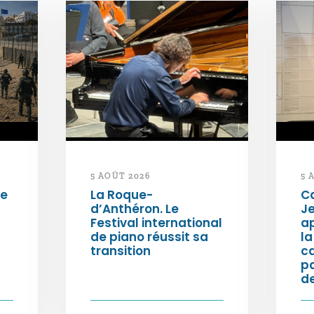
5 AOÛT 2026
5 
de
La Roque-
Ca
d’Anthéron. Le
Je
Festival international
ap
de piano réussit sa
la
transition
c
p
de