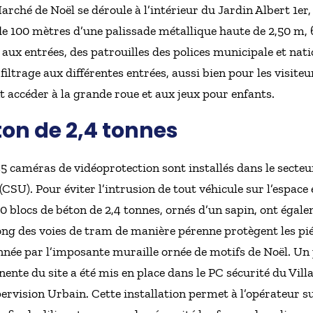
rché de Noël se déroule à l’intérieur du Jardin Albert 1er,
s de 100 mètres d’une palissade métallique haute de 2,50 m,
 aux entrées, des patrouilles des polices municipale et nat
 filtrage aux différentes entrées, aussi bien pour les visit
 accéder à la grande roue et aux jeux pour enfants.
ton de 2,4 tonnes
 caméras de vidéoprotection sont installés dans le secteur
(CSU). Pour éviter l’intrusion de tout véhicule sur l’espac
0 blocs de béton de 2,4 tonnes, ornés d’un sapin, ont égale
long des voies de tram de manière pérenne protègent les pi
née par l’imposante muraille ornée de motifs de Noël. Un 
ente du site a été mis en place dans le PC sécurité du Vill
rvision Urbain. Cette installation permet à l’opérateur su