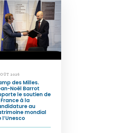
AOÛT 2026
mp des Milles.
an-Noël Barrot
porte le soutien de
 France à la
andidature au
atrimoine mondial
 l’Unesco