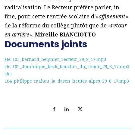
radicalisation. Le Recteur préfère parler, in
fine, pour cette rentrée scolaire d’«
affinement
»
de la réforme du collège plutôt que de «
retour
en arrière
».
Mireille BIANCIOTTO
Documents joints
ste-105_bernard_beignier_recteur_29_8_17.mp3
ste-102_dominique_beck_bouches_du_rhone_29_8_17.mp3
ste-
104_philippe_maheu_ia_dasen_hautes_alpes_29_8_17.mp3