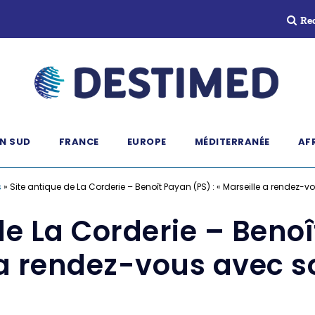
Re
N SUD
FRANCE
EUROPE
MÉDITERRANÉE
AF
s
»
Site antique de La Corderie – Benoît Payan (PS) : « Marseille a rendez-vo
de La Corderie – Benoî
 a rendez-vous avec so