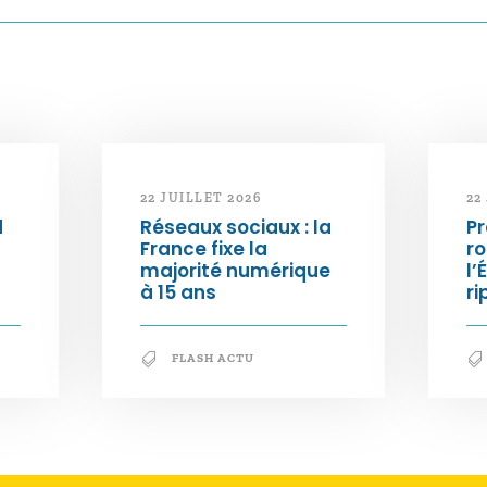
22 JUILLET 2026
22
d
Réseaux sociaux : la
Pr
France fixe la
ro
majorité numérique
l’
à 15 ans
ri
FLASH ACTU