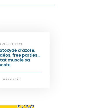
 JUILLET 2026
otoxyde d’azote,
déos, free parties…
État muscle sa
poste
FLASH ACTU