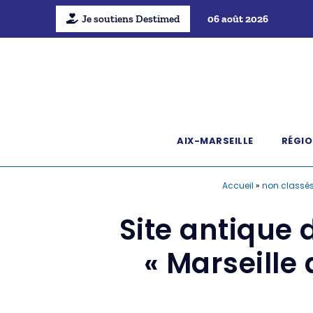
Je soutiens Destimed
06 août 2026
AIX-MARSEILLE
RÉGIO
Accueil
»
non classé
Site antique 
« Marseille