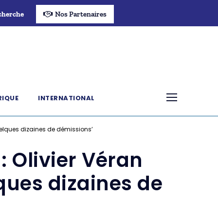
cherche
Nos Partenaires
RIQUE
INTERNATIONAL
uelques dizaines de démissions’
: Olivier Véran
ques dizaines de