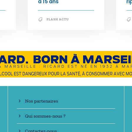
à 15 ans
ri
FLASH ACTU
En savoir +
Nos partenaires
Qui sommes-nous ?
Contactez-nous