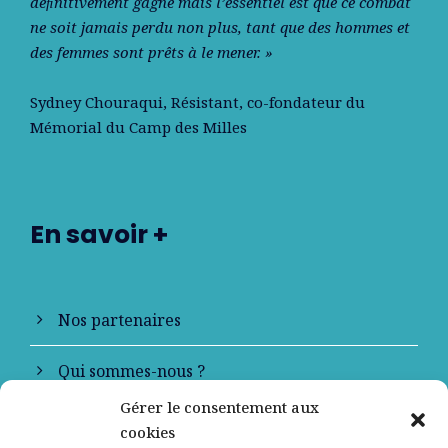
déﬁnitivement gagné mais l’essentiel est que ce combat
ne soit jamais perdu non plus, tant que des hommes et
des femmes sont prêts à le mener. »
Sydney Chouraqui
, Résistant, co-fondateur du
Mémorial du Camp des Milles
En savoir +
Nos partenaires
Qui sommes-nous ?
Gérer le consentement aux
Contactez-nous
cookies