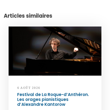
Articles similaires
6 AOÛT 2026
Festival de La Roque-d’Anthéron.
Les orages pianistiques
d’Alexandre Kantorow