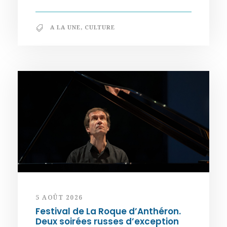
A LA UNE
,
CULTURE
5 AOÛT 2026
Festival de La Roque d’Anthéron.
Deux soirées russes d’exception