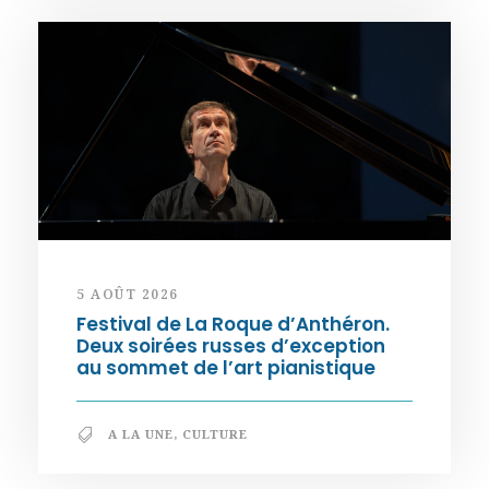
5 AOÛT 2026
Festival de La Roque d’Anthéron.
Deux soirées russes d’exception
au sommet de l’art pianistique
A LA UNE
,
CULTURE