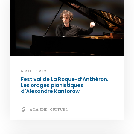
6 AOÛT 2026
Festival de La Roque-d’Anthéron.
Les orages pianistiques
d’Alexandre Kantorow
A LA UNE
,
CULTURE