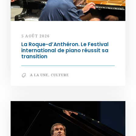
5 AOÛT 2026
La Roque-d’Anthéron. Le Festival
international de piano réussit sa
transition
A LA UNE
,
CULTURE