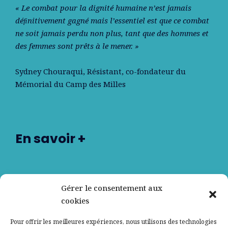
« Le combat pour la dignité humaine n’est jamais
déﬁnitivement gagné mais l’essentiel est que ce combat
ne soit jamais perdu non plus, tant que des hommes et
des femmes sont prêts à le mener. »
Sydney Chouraqui
, Résistant, co-fondateur du
Mémorial du Camp des Milles
En savoir +
Nos partenaires
Gérer le consentement aux
cookies
Qui sommes-nous ?
Pour offrir les meilleures expériences, nous utilisons des technologies