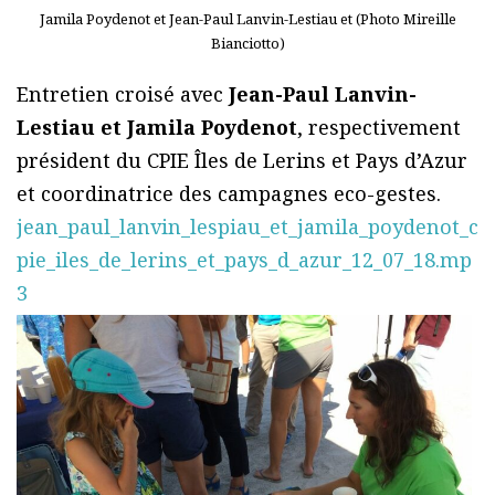
Jamila Poydenot et Jean-Paul Lanvin-Lestiau et (Photo Mireille
Bianciotto)
Entretien croisé avec
Jean-Paul Lanvin-
Lestiau et Jamila Poydenot
, respectivement
président du CPIE Îles de Lerins et Pays d’Azur
et coordinatrice des campagnes eco-gestes.
jean_paul_lanvin_lespiau_et_jamila_poydenot_c
pie_iles_de_lerins_et_pays_d_azur_12_07_18.mp
3