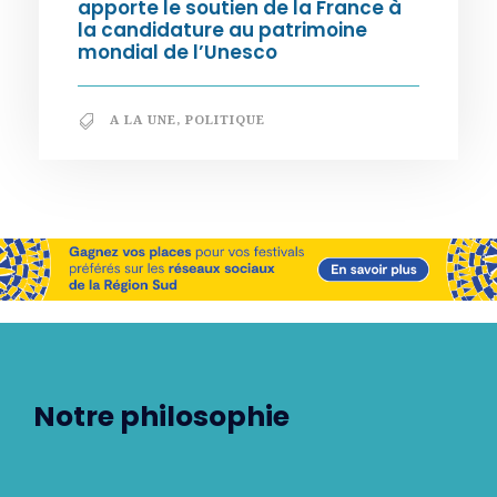
apporte le soutien de la France à
la candidature au patrimoine
mondial de l’Unesco
A LA UNE
,
POLITIQUE
Notre philosophie