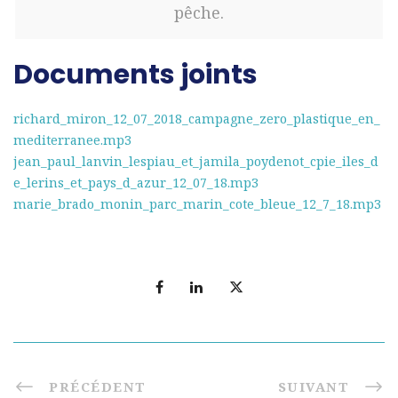
pêche.
Documents joints
richard_miron_12_07_2018_campagne_zero_plastique_en_
mediterranee.mp3
jean_paul_lanvin_lespiau_et_jamila_poydenot_cpie_iles_d
e_lerins_et_pays_d_azur_12_07_18.mp3
marie_brado_monin_parc_marin_cote_bleue_12_7_18.mp3
PRÉCÉDENT
SUIVANT