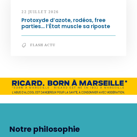
22 JUILLET 2026
Protoxyde d’azote, rodéos, free
parties… l’État muscle sa riposte
FLASH ACTU
Notre philosophie