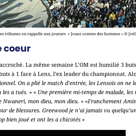
les tribunes on rappelle aux joueurs » Jouez comme des hommes » © Joël
 coeur
en accroché. La même semaine L’OM est humilié 3 but
buts à 1 face à Lens, l’ex leader du championnat. Al
onnel. On a plié le match d’entrée, les Lensois on ne le
 les a tués.
» «
Une première mi-temps de malade, les r
de Nwaneri, mon dieu, mon dieu.
» «
Franchement Amin Go
our de blessures. Greewood je n’ai jamais vu quelqu’un 
p bien joué et ont les a chicotés
»