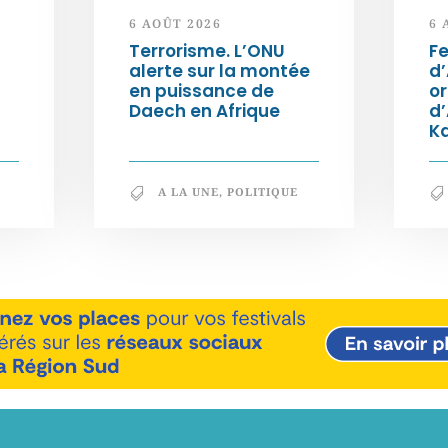
6 AOÛT 2026
6 
Terrorisme. L’ONU
Fe
alerte sur la montée
d’
en puissance de
or
Daech en Afrique
d
K
A LA UNE
,
POLITIQUE