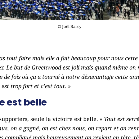
© Joël Barcy
 tout faire mais elle a fait beaucoup pour nous cette
er.
Le but de Greenwood est joli mais quand même on
rop de fois où ça a tourné à notre désavantage cette an
t trop fort et c’est tout.
»
e est belle
upporters, seule la victoire est belle. «
Tout est serré
us, on a gagné, on est chez nous, on repart et on rent
très compliqué mais heureusement on revient en tête t