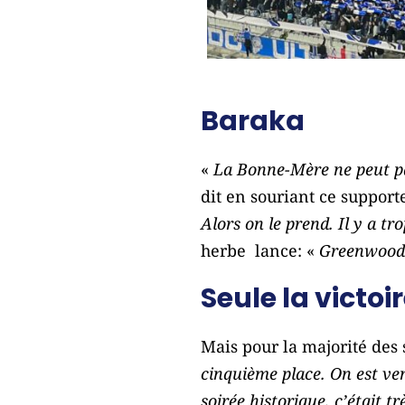
Baraka
«
La Bonne-Mère ne peut pas
dit en souriant ce support
Alors on le prend. Il y a t
herbe lance: «
Greenwood es
Seule la victoir
Mais pour la majorité des s
cinquième place. On est ven
soirée historique, c’était 