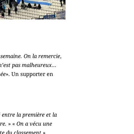
 semaine. On la remercie
,
 n’est pas malheureux…
née
». Un supporter en
 entre la première et la
re.
» «
On a vécu une
ête du classement.
»