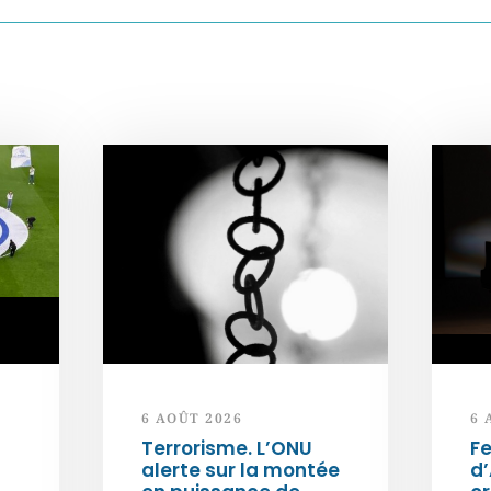
6 AOÛT 2026
6 
Terrorisme. L’ONU
Fe
alerte sur la montée
d’