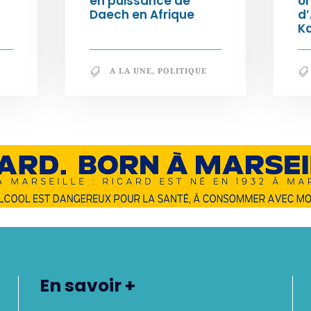
en puissance de
or
Daech en Afrique
d
K
A LA UNE
,
POLITIQUE
En savoir +