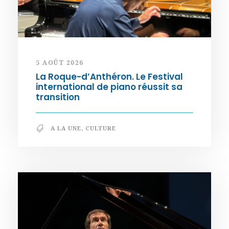
5 AOÛT 2026
La Roque-d’Anthéron. Le Festival
international de piano réussit sa
transition
A LA UNE
,
CULTURE