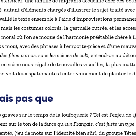
interstice
», une famille de migrants accueillie chez des bour
 autant d’éléments chargés d’illustrer le sujet traité ave
vaillé le texte ensemble à l’aide d’improvisations perman
mais les costumes colorés, la gestuelle outrée, et les acces
e moral où l’on se moque de l’harmonie préétablie chère à L
us mou), avec des phrases à l’emporte-pièce et d’une mauva
des films pornos, sans les scènes de cul
», entend-on au détou
 en scène nous régale de trouvailles visuelles, la plus inatte
’on voit deux spationautes tenter vainement de planter le d
ais pas que
aves sur le temps de la loufoquerie ? Tel est l’enjeu de «
nt sur le ton de la farce qu’«
un Français, c’est juste un typ
enté», (jeu de mots sur l’identité bien sûr), du groupe Tête