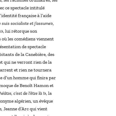
s, les racismes ordinaires, les
ec ce spectacle intitulé
identité française à l’aide
e suis socialiste et j’assume
»,
s
», lui rétorque son
tés où les comédiens viennent
résentation de spectacle
bitants de la Canebière, des
t qui ne verront rien de la
marrent et rien ne tournera
lle d’un homme qui finira par
se moque de Benoît Hamon et
éâtre, c’est de l’être là !
», la
donyme algérien, un évêque
, Jeanne d’Arc qui vient