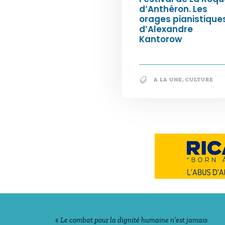
d’Anthéron. Les
orages pianistique
d’Alexandre
Kantorow
A LA UNE
,
CULTURE
Notre philosophie
« Le combat pour la dignité humaine n’est jamais