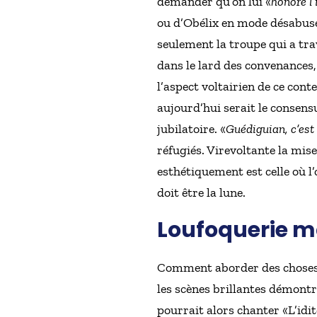
demander qu’on lui «
honore l’
ou d’Obélix en mode désabusé,
seulement la troupe qui a tra
dans le lard des convenances, 
l’aspect voltairien de ce cont
aujourd’hui serait le consens
jubilatoire. «
Guédiguian, c’est 
réfugiés. Virevoltante la mise
esthétiquement est celle où l
doit être la lune.
Loufoquerie m
Comment aborder des choses gr
les scènes brillantes démontre
pourrait alors chanter «L’idit