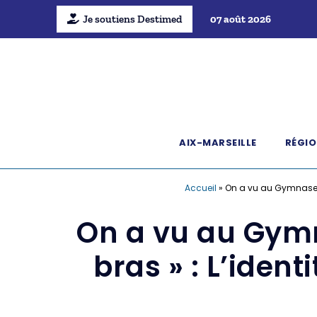
Je soutiens Destimed
07 août 2026
AIX-MARSEILLE
RÉGIO
Accueil
»
On a vu au Gymnase de
On a vu au Gymn
bras » : L’ident