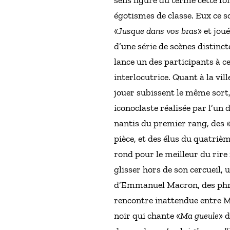
sens figuré du terme cette fois
égotismes de classe. Eux ce 
«
Jusque dans vos bras
» et jou
d’une série de scènes distinc
lance un des participants à ce
interlocutrice. Quant à la vil
jouer subissent le même sort,
iconoclaste réalisée par l’un
nantis du premier rang, des «
pièce, et des élus du quatriè
rond pour le meilleur du rire
glisser hors de son cercueil,
d’Emmanuel Macron, des phras
rencontre inattendue entre M
noir qui chante «
Ma gueule
» 