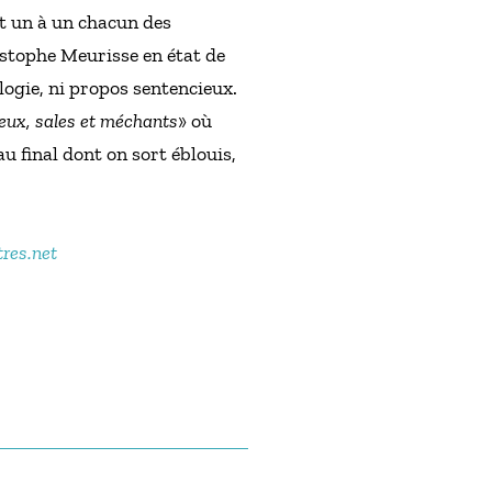
t un à un chacun des
istophe Meurisse en état de
logie, ni propos sentencieux.
reux, sales et méchants
» où
au final dont on sort éblouis,
tres.net