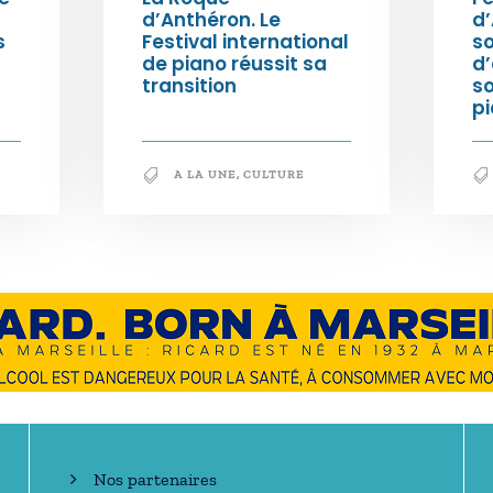
d’Anthéron. Le
d’
s
Festival international
so
de piano réussit sa
d’
transition
s
pi
A LA UNE
,
CULTURE
En savoir +
Nos partenaires