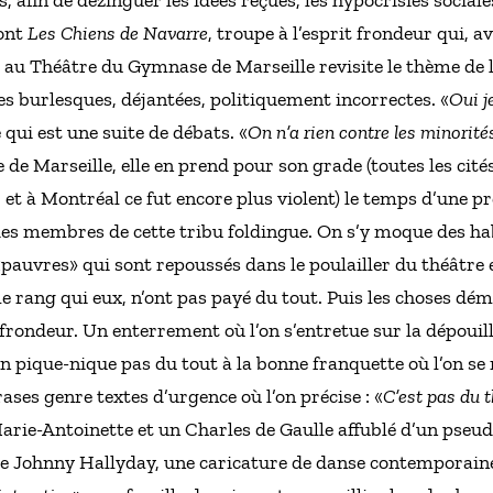
, afin de dézinguer les idées reçues, les hypocrisies sociale
sont
Les Chiens de Navarre
, troupe à l’esprit frondeur qui, av
é au Théâtre du Gymnase de Marseille revisite le thème de l’
tes burlesques, déjantées, politiquement incorrectes. «
Oui j
 qui est une suite de débats. «
On n’a rien contre les minorité
le de Marseille, elle en prend pour son grade (toutes les ci
 et à Montréal ce fut encore plus violent) le temps d’une p
 des membres de cette tribu foldingue. On s’y moque des ha
pauvres» qui sont repoussés dans le poulailler du théâtre e
me rang qui eux, n’ont pas payé du tout. Puis les choses dé
 frondeur. Un enterrement où l’on s’entretue sur la dépoui
 un pique-nique pas du tout à la bonne franquette où l’on 
es genre textes d’urgence où l’on précise : «
C’est pas du th
arie-Antoinette et un Charles de Gaulle affublé d’un pseu
de Johnny Hallyday, une caricature de danse contemporaine