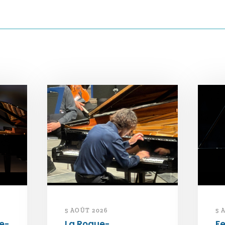
5 AOÛT 2026
5 
e-
La Roque-
Fe