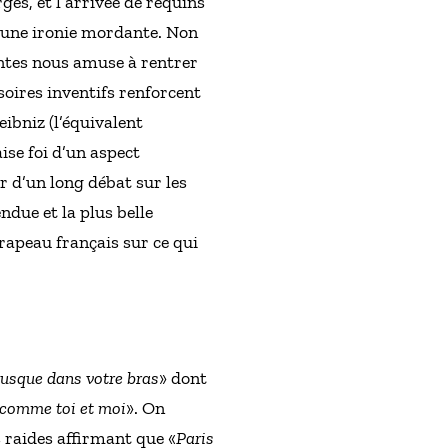
ges, et l’arrivée de requins
c une ironie mordante. Non
entes nous amuse à rentrer
soires inventifs renforcent
eibniz (l’équivalent
ise foi d’un aspect
r d’un long débat sur les
ndue et la plus belle
rapeau français sur ce qui
jusque dans votre bras
» dont
e comme toi et moi
». On
s raides affirmant que «
Paris