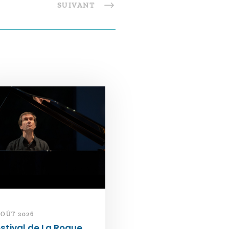
SUIVANT
AOÛT 2026
stival de La Roque