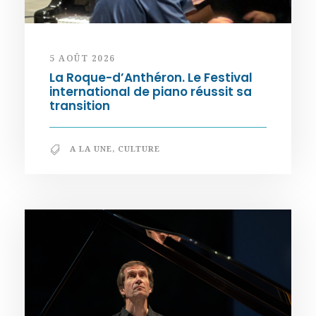
5 AOÛT 2026
La Roque-d’Anthéron. Le Festival
international de piano réussit sa
transition
A LA UNE
,
CULTURE