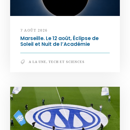
7 AOÛT 2026
Marseille. Le 12 août, Éclipse de
Soleil et Nuit de l’Académie
A LA UNE
,
TECH ET SCIENCES