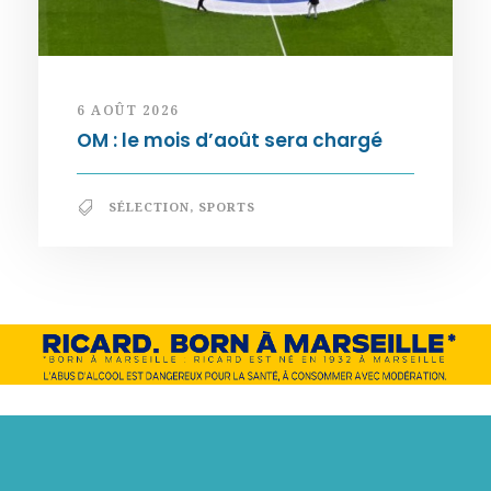
6 AOÛT 2026
OM : le mois d’août sera chargé
SÉLECTION
,
SPORTS