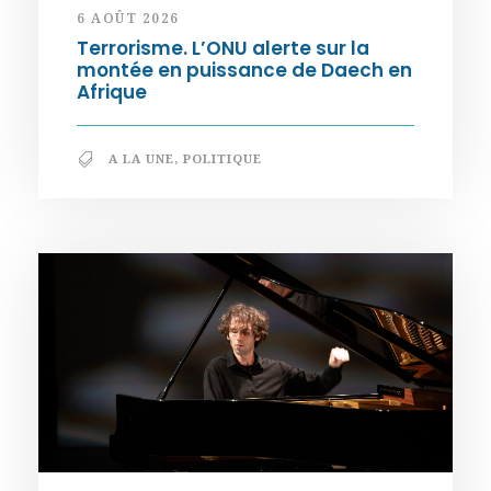
6 AOÛT 2026
Terrorisme. L’ONU alerte sur la
montée en puissance de Daech en
Afrique
A LA UNE
,
POLITIQUE