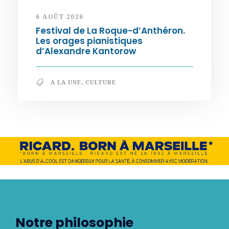
6 AOÛT 2026
Festival de La Roque-d’Anthéron.
Les orages pianistiques
d’Alexandre Kantorow
A LA UNE
,
CULTURE
Notre philosophie