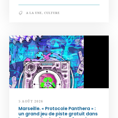
A LA UNE
,
CULTURE
5 AOÛT 2026
Marseille. « Protocole Panthera » :
un grand jeu de piste gratuit dans