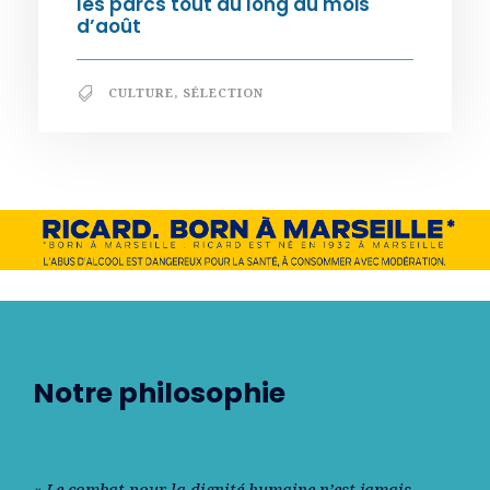
les parcs tout au long du mois
d’août
CULTURE
,
SÉLECTION
Notre philosophie
« Le combat pour la dignité humaine n’est jamais