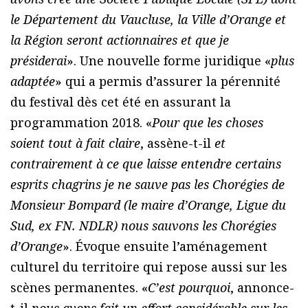
le Département du Vaucluse, la Ville d’Orange et
la Région seront actionnaires et que je
présiderai
». Une nouvelle forme juridique «
plus
adaptée
» qui a permis d’assurer la pérennité
du festival dès cet été en assurant la
programmation 2018. «
Pour que les choses
soient tout à fait claire
, assène-t-il
et
contrairement à ce que laisse entendre certains
esprits chagrins je ne sauve pas les Chorégies de
Monsieur Bompard (le maire d’Orange, Ligue du
Sud, ex FN. NDLR) nous sauvons les Chorégies
d’Orange
». Évoque ensuite l’aménagement
culturel du territoire qui repose aussi sur les
scènes permanentes. «
C’est pourquoi
, annonce-
t-il
nous avons fait un effort considérable sur les