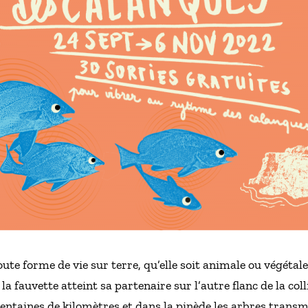
oute forme de vie sur terre, qu’elle soit animale ou végétale
la fauvette atteint sa partenaire sur l’autre flanc de la coll
entaines de kilomètres et dans la pinède les arbres transm