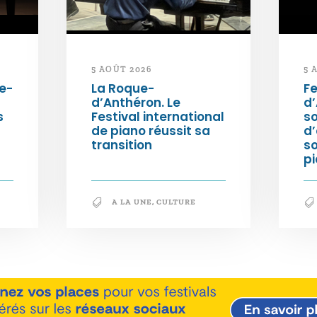
5 AOÛT 2026
5 
e-
La Roque-
Fe
d’Anthéron. Le
d’
s
Festival international
so
de piano réussit sa
d’
transition
s
pi
A LA UNE
,
CULTURE