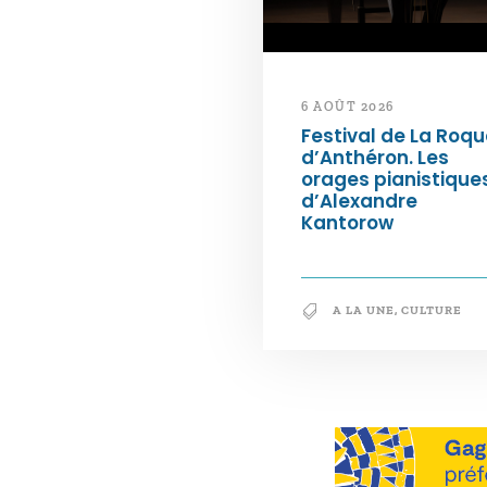
6 AOÛT 2026
Festival de La Roqu
d’Anthéron. Les
orages pianistique
d’Alexandre
Kantorow
A LA UNE
,
CULTURE