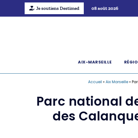
Je soutiens Destimed
08 août 2026
AIX-MARSEILLE
RÉGIO
Accueil
»
Aix Marseille
»
Par
Parc national d
des Calanqu