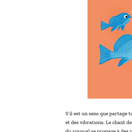
S’il est un sens que partage t
et des vibrations. Le chant de 
du rorqual se propage à des c