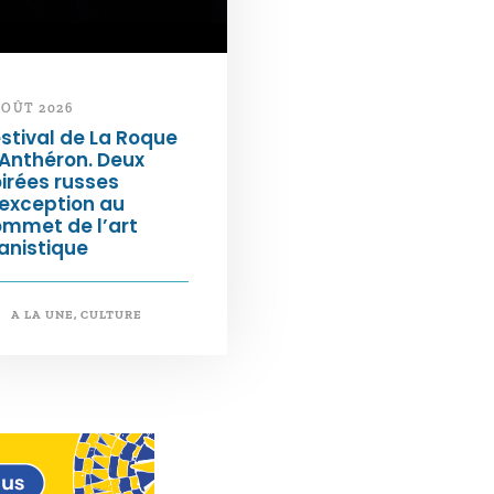
AOÛT 2026
stival de La Roque
Anthéron. Deux
irées russes
exception au
ommet de l’art
anistique
A LA UNE
,
CULTURE