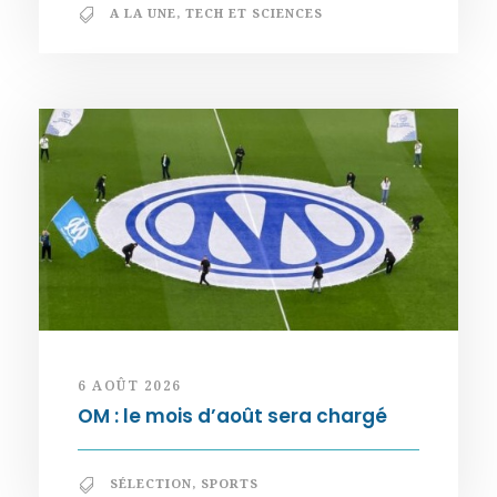
A LA UNE
,
TECH ET SCIENCES
6 AOÛT 2026
OM : le mois d’août sera chargé
SÉLECTION
,
SPORTS