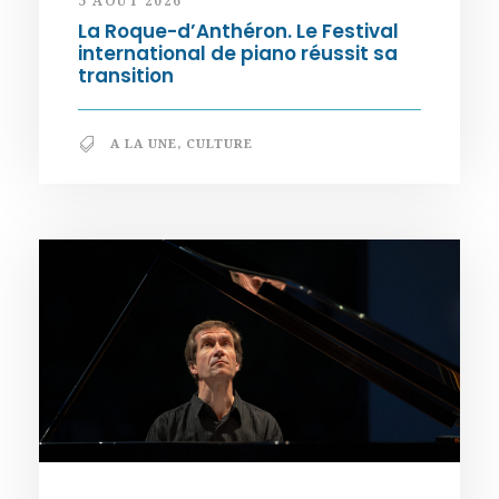
5 AOÛT 2026
La Roque-d’Anthéron. Le Festival
international de piano réussit sa
transition
A LA UNE
,
CULTURE