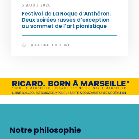
5 AOÛT 2026
Festival de La Roque d’Anthéron.
Deux soirées russes d’exception
au sommet de l’art pianistique
A LA UNE
,
CULTURE
Notre philosophie