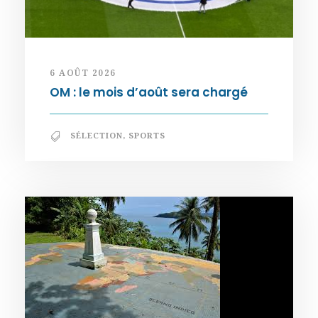
6 AOÛT 2026
OM : le mois d’août sera chargé
SÉLECTION
,
SPORTS