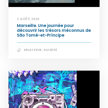
5 AOÛT 2026
Marseille. Une journée pour
découvrir les trésors méconnus de
São Tomé-et-Príncipe
SÉLECTION
,
SOCIÉTÉ