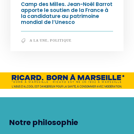
Camp des Milles. Jean-Noël Barrot
apporte le soutien de la France à
la candidature au patrimoine
mondial de l’Unesco
A LA UNE
,
POLITIQUE
Notre philosophie