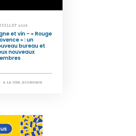
 JUILLET 2026
gne et vin – « Rouge
ovence » : un
ouveau bureau et
eux nouveaux
embres
A LA UNE
,
ECONOMIE