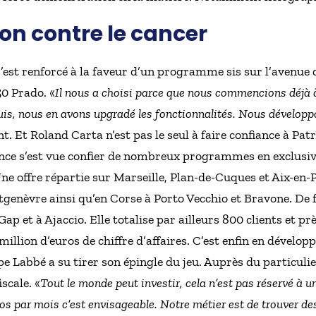
on contre le cancer
est renforcé à la faveur d’un programme sis sur l’avenue 
50 Prado. «
Il nous a choisi parce que nous commencions déjà 
uis, nous en avons upgradé les fonctionnalités. Nous développ
ant. Et Roland Carta n’est pas le seul à faire confiance à 
nce s’est vue confier de nombreux programmes en exclusivi
 Une offre répartie sur Marseille, Plan-de-Cuques et Aix-en-
tgenèvre ainsi qu’en Corse à Porto Vecchio et Bravone. D
ap et à Ajaccio. Elle totalise par ailleurs 800 clients et p
 million d’euros de chiffre d’affaires. C’est enfin en dévelo
ppe Labbé a su tirer son épingle du jeu. Auprès du particuli
iscale. «
Tout le monde peut investir, cela n’est pas réservé à une 
ros par mois c’est envisageable. Notre métier est de trouver d