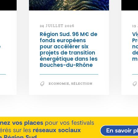
24 JUILLET 2026
19
Région Sud. 96 M€ de
Vi
fonds européens
Pr
e
pour accélérer six
n
projets de transition
d
énergétique dans les
m
Bouches-du-Rhône
ECONOMIE
,
SÉLECTION