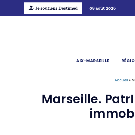
Je soutiens Destimed
08 août 2026
AIX-MARSEILLE
RÉGIO
Accueil
»
M
Marseille. Pat
immobil