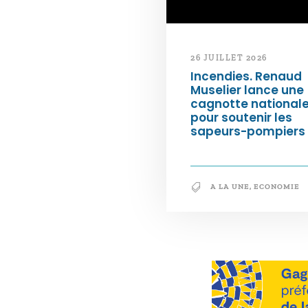
26 JUILLET 2026
Incendies. Renaud
Muselier lance une
cagnotte national
pour soutenir les
sapeurs-pompiers
A LA UNE
,
ECONOMIE