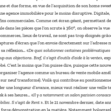
ne et due forme, en vue de l’acquisition de son home sweet
agence immobilière pour le moins disruptive. Digitale, co
s fins commerciales. Comme cet écran géant, permettant de 
ans les pièces que l’on scrute à 360°, on observe la vue d
commerces, lieux de travail, ne sont pas trop éloignés gr
aptures d’écran que l’on envoie directement sur l’adresse ma
sa réflexion… «
De quoi solutionner certaines problématiques :
up aux objections. Bref, il s’agit d’outils d’aide à la vente
», exp
 C’est le moins que l’on puisse dire, puisque cette nouvel
organiser l’agence comme un bureau de vente mobile améli
sur neuf transformé). Voilà qui contribue au positionneme
 une longueur d’avance, mieux vaut réaliser une veille te
ek à ses heures… «
Il y a notamment un salon parisien consacr
lier. Il s’agit de Rent
». Et le 21 novembre dernier, date ann
ec force démonstration en la matière. Notamment holograp