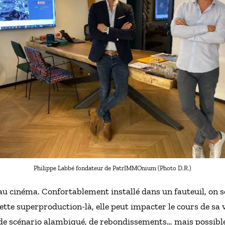
Philippe Labbé fondateur de PatrIMMOnium (Photo D.R.)
 cinéma. Confortablement installé dans un fauteuil, on sc
ette superproduction-là, elle peut impacter le cours de sa 
ci de scénario alambiqué, de rebondissements… mais possibl