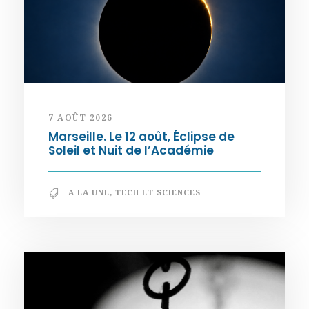
7 AOÛT 2026
Marseille. Le 12 août, Éclipse de
Soleil et Nuit de l’Académie
A LA UNE
,
TECH ET SCIENCES