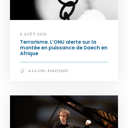
6 AOÛT 2026
Terrorisme. L’ONU alerte sur la
montée en puissance de Daech en
Afrique
A LA UNE
,
POLITIQUE