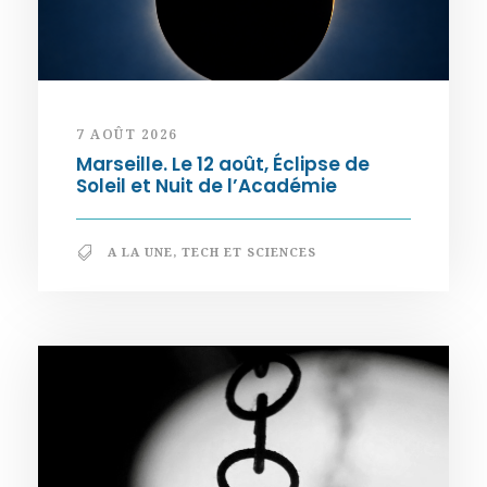
7 AOÛT 2026
Marseille. Le 12 août, Éclipse de
Soleil et Nuit de l’Académie
A LA UNE
,
TECH ET SCIENCES