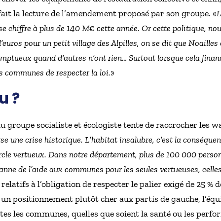
fait la lecture de l’amendement proposé par son groupe. «
L
se chiffre à plus de 140 M€ cette année. Or cette politique, no
d’euros pour un petit village des Alpilles, on se dit que Noailles
mptueux quand d’autres n’ont rien… Surtout lorsque cela financ
es communes de respecter la loi.
»
u ?
e du groupe socialiste et écologiste tente de raccrocher les
se une crise historique. L’habitat insalubre, c’est la conséque
ercle vertueux. Dans notre département, plus de 100 000 perso
 manne de l’aide aux communes pour les seules vertueuses, celles
 relatifs à l’obligation de respecter le palier exigé de 25 %
 un positionnement plutôt cher aux partis de gauche, l’équit
es les communes, quelles que soient la santé ou les perfo