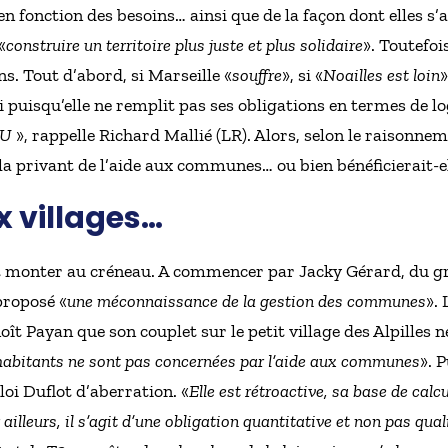
en fonction des besoins… ainsi que de la façon dont elles s’
«
construire un territoire plus juste et plus solidaire
». Toutefoi
s. Tout d’abord, si Marseille «
souffre
», si «
Noailles est loin
»
 puisqu’elle ne remplit pas ses obligations en termes de l
SRU
», rappelle Richard Mallié (LR). Alors, selon le raisonnem
 la privant de l’aide aux communes… ou bien bénéficierait-e
x villages…
nt monter au créneau. A commencer par Jacky Gérard, du gr
proposé «
une méconnaissance de la gestion des communes
».
Payan que son couplet sur le petit village des Alpilles ne
bitants ne sont pas concernées par l’aide aux communes
». P
loi Duflot d’aberration. «
Elle est rétroactive, sa base de calcu
leurs, il s’agit d’une obligation quantitative et non pas quali