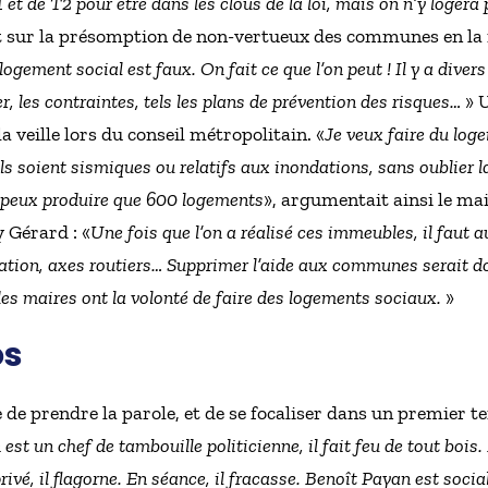
et de T2 pour être dans les clous de la loi, mais on n’y logera
nt sur la présomption de non-vertueux des communes en la 
logement social est faux. On fait ce que l’on peut ! Il y a diver
ier, les contraintes, tels les plans de prévention des risques…
» 
a veille lors du conseil métropolitain. «
Je veux faire du log
ils soient sismiques ou relatifs aux inondations, sans oublier l
ne peux produire que 600 logements
», argumentait ainsi le mair
y Gérard : «
Une fois que l’on a réalisé ces immeubles, il faut
ration, axes routiers… Supprimer l’aide aux communes serait do
des maires ont la volonté de faire des logements sociaux.
»
os
 de prendre la parole, et de se focaliser dans un premier
est un chef de tambouille politicienne, il fait feu de tout bois.
rivé, il flagorne. En séance, il fracasse. Benoît Payan est social