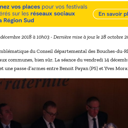
4 décembre 2018 à 10h03 - Dernière mise à jour le 28 octobre 
 emblématique du Conseil départemental des Bouches-du-Rhô
e aux communes, bien sûr. La séance du vendredi 14 décembr
et une passe d’armes entre Benoit Payan (PS) et Yves Morai