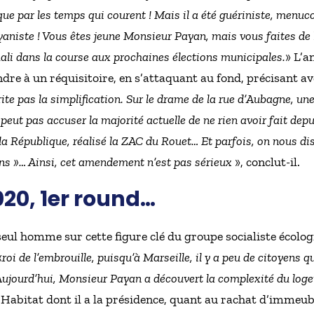
e par les temps qui courent ! Mais il a été guériniste, menucci
niste ! Vous êtes jeune Monsieur Payan, mais vous faites de la
hali dans la course aux prochaines élections municipales.
» L’a
dre à un réquisitoire, en s’attaquant au fond, précisant a
érite pas la simplification. Sur le drame de la rue d’Aubagne, un
peut pas accuser la majorité actuelle de ne rien avoir fait depu
 la République, réalisé la ZAC du Rouet… Et parfois, on nous disa
ens »… Ainsi, cet amendement n’est pas sérieux
», conclut-il.
20, 1er round…
ul homme sur cette figure clé du groupe socialiste écolo
«
roi de l’embrouille, puisqu’à Marseille, il y a peu de citoyens 
ujourd’hui, Monsieur Payan a découvert la complexité du log
3 Habitat dont il a la présidence, quant au rachat d’immeub