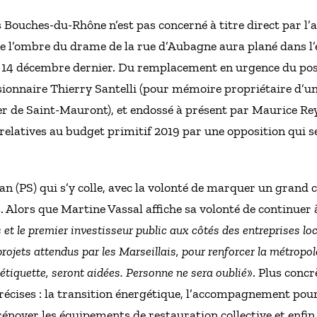
Bouches-du-Rhône n’est pas concerné à titre direct par l’af
e l’ombre du drame de la rue d’Aubagne aura plané dans l’
du 14 décembre dernier. Du remplacement en urgence du post
ssionnaire Thierry Santelli (pour mémoire propriétaire d’
ier de Saint-Mauront), et endossé à présent par Maurice Rey,
s relatives au budget primitif 2019 par une opposition qui se
yan (PS) qui s’y colle, avec la volonté de marquer un gran
 Alors que Martine Vassal affiche sa volonté de continuer à
 le premier investisseur public aux côtés des entreprises loc
ojets attendus par les Marseillais, pour renforcer la métropole
étiquette, seront aidées. Personne ne sera oublié
». Plus concr
récises : la transition énergétique, l’accompagnement pour 
énover les équipements de restauration collective et enfin,