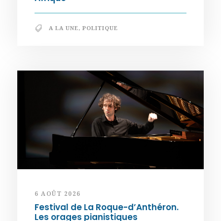
A LA UNE
,
POLITIQUE
6 AOÛT 2026
Festival de La Roque-d’Anthéron.
Les orages pianistiques