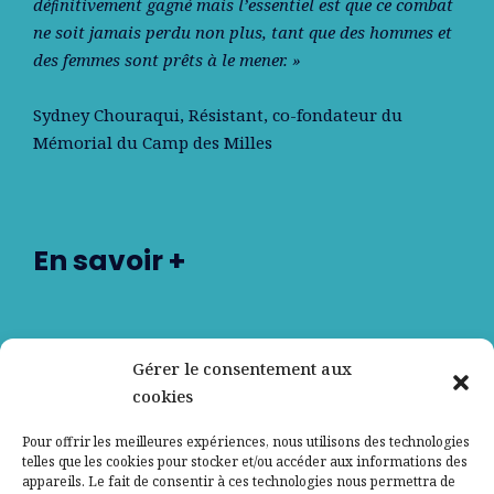
déﬁnitivement gagné mais l’essentiel est que ce combat
ne soit jamais perdu non plus, tant que des hommes et
des femmes sont prêts à le mener. »
Sydney Chouraqui
, Résistant, co-fondateur du
Mémorial du Camp des Milles
En savoir +
Nos partenaires
Gérer le consentement aux
cookies
Qui sommes-nous ?
Pour offrir les meilleures expériences, nous utilisons des technologies
telles que les cookies pour stocker et/ou accéder aux informations des
Contactez-nous
appareils. Le fait de consentir à ces technologies nous permettra de