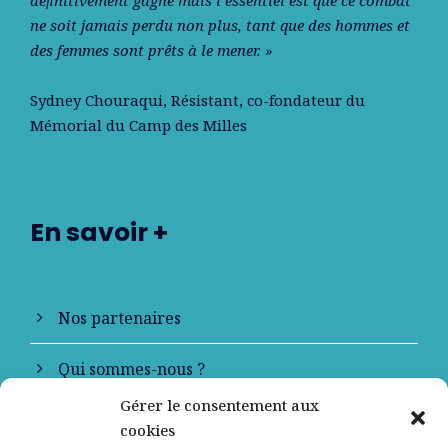
déﬁnitivement gagné mais l’essentiel est que ce combat
ne soit jamais perdu non plus, tant que des hommes et
des femmes sont prêts à le mener. »
Sydney Chouraqui
, Résistant, co-fondateur du
Mémorial du Camp des Milles
En savoir +
Nos partenaires
Qui sommes-nous ?
Gérer le consentement aux
Contactez-nous
cookies