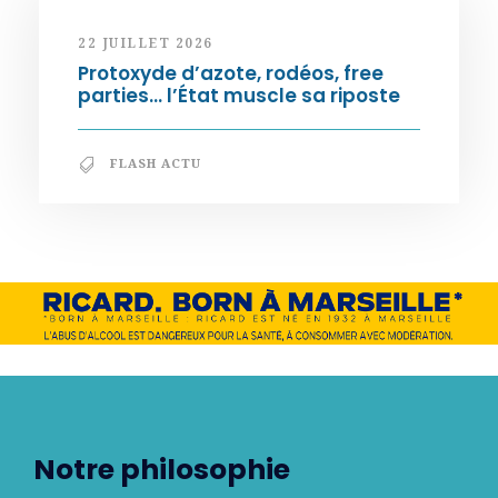
22 JUILLET 2026
Protoxyde d’azote, rodéos, free
parties… l’État muscle sa riposte
FLASH ACTU
Notre philosophie