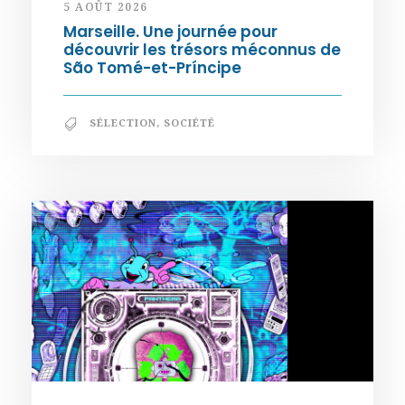
5 AOÛT 2026
Marseille. Une journée pour
découvrir les trésors méconnus de
São Tomé-et-Príncipe
SÉLECTION
,
SOCIÉTÉ